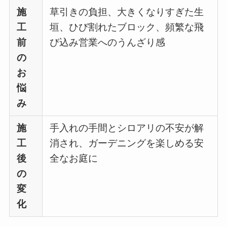
施
草引きの負担、大きくなりすぎた生
工
垣、ひび割れたブロック、頻繁な飛
前
び込み営業へのうんざり感
の
お
悩
み
施
手入れの手間とシロアリの不安が解
工
消され、ガーデニングを楽しめる安
後
全なお庭に
の
変
化