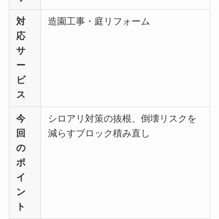
対
造園工事・庭リフォーム
応
サ
ー
ビ
ス
今
シロアリ対策の抜根、倒壊リスクを
回
減らすブロック積み直し
の
ポ
イ
ン
ト