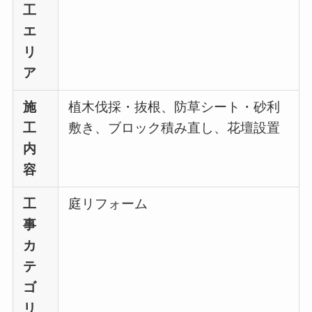
工
エ
リ
ア
施
植木伐採・抜根、防草シート・砂利
工
敷き、ブロック積み直し、花壇設置
内
容
工
庭リフォーム
事
カ
テ
ゴ
リ