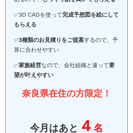
✅3D CADを使って
完成予想図を絵にして
もらえる
✅
3種類のお見積りをご提案
するので、予
算に合わせやすい
✅
家族経営
なので、会社組織と違って
要
望が叶えやすい
奈良県在住の方限定！
４
今月はあと
名