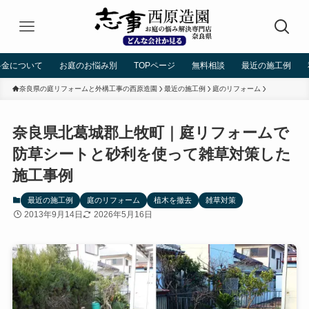
料金について
お庭のお悩み別
TOPページ
無料相談
最近の施工例
奈良県の庭リフォームと外構工事の西原造園
最近の施工例
庭のリフォーム
奈良県北葛城郡上牧町｜庭リフォームで
防草シートと砂利を使って雑草対策した
施工事例
最近の施工例
庭のリフォーム
植木を撤去
雑草対策
2013年9月14日
2026年5月16日