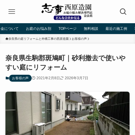
料金について
お庭のお悩み別
TOPページ
無料相談
最近の施工例
奈良県の庭リフォームと外構工事の西原造園
お客様の声
奈良県生駒郡斑鳩町｜砂利撤去で使いや
すい庭にリフォーム
2021年2月8日
2026年3月7日
お客様の声