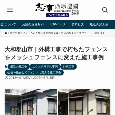
料金について
お庭のお悩み別
TOPページ
無料相談
最近の施工例
奈良県の庭リフォームと外構工事の西原造園
最近の施工例
エクステリアの事例
大和郡山市｜外構工事で朽ちたフェンス
をメッシュフェンスに変えた施工事例
最近の施工例
エクステリアの事例
外構工事
生垣を撤去してフェンスに変える施工事例
2013年9月2日
2026年5月15日