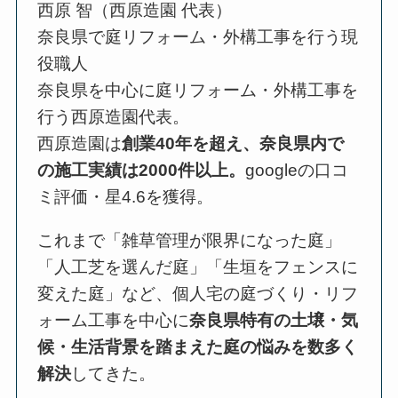
西原 智（西原造園 代表）
奈良県で庭リフォーム・外構工事を行う現
役職人
奈良県を中心に庭リフォーム・外構工事を
行う西原造園代表。
西原造園は
創業40年を超え、奈良県内で
の施工実績は2000件以上。
googleの口コ
ミ評価・星4.6を獲得。
これまで「雑草管理が限界になった庭」
「人工芝を選んだ庭」「生垣をフェンスに
変えた庭」など、個人宅の庭づくり・リフ
ォーム工事を中心に
奈良県特有の土壌・気
候・生活背景を踏まえた庭の悩みを数多く
解決
してきた。