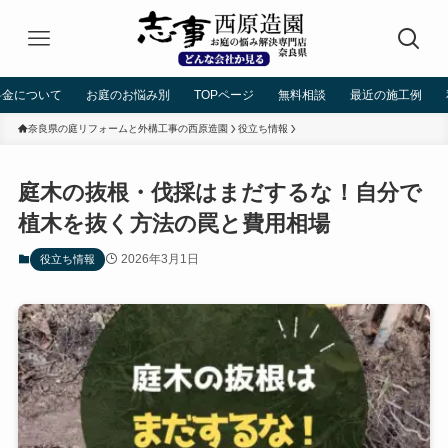
料金について
お庭のお悩み別
TOPページ
無料相談
最近の施工例
奈良県の庭リフォームと外構工事の西原造園
役立ち情報
庭木の抜根・伐採はまだするな！自分で
植木を抜く方法の罠と費用相場
2026年3月1日
役立ち情報