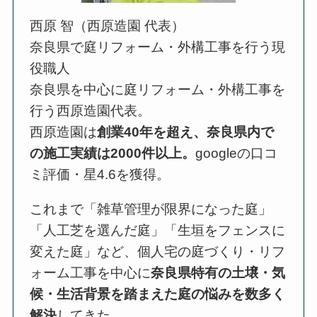
西原 智（西原造園 代表）
奈良県で庭リフォーム・外構工事を行う現
役職人
奈良県を中心に庭リフォーム・外構工事を
行う西原造園代表。
西原造園は
創業40年を超え、奈良県内で
の施工実績は2000件以上。
googleの口コ
ミ評価・星4.6を獲得。
これまで「雑草管理が限界になった庭」
「人工芝を選んだ庭」「生垣をフェンスに
変えた庭」など、個人宅の庭づくり・リフ
ォーム工事を中心に
奈良県特有の土壌・気
候・生活背景を踏まえた庭の悩みを数多く
解決
してきた。