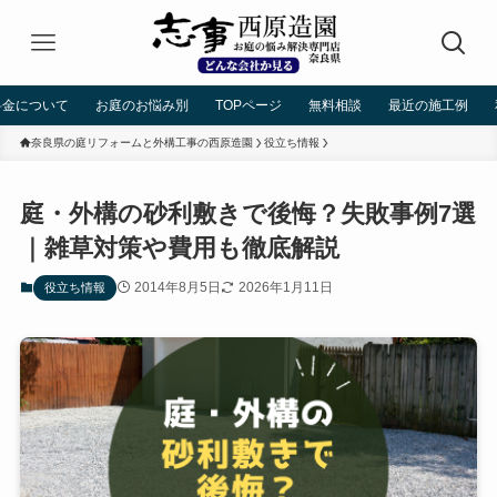
料金について
お庭のお悩み別
TOPページ
無料相談
最近の施工例
奈良県の庭リフォームと外構工事の西原造園
役立ち情報
庭・外構の砂利敷きで後悔？失敗事例7選
｜雑草対策や費用も徹底解説
2014年8月5日
2026年1月11日
役立ち情報