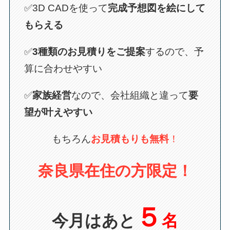
✅3D CADを使って
完成予想図を絵にして
もらえる
✅
3種類のお見積りをご提案
するので、予
算に合わせやすい
✅
家族経営
なので、会社組織と違って
要
望が叶えやすい
もちろん
お見積もりも無料
！
奈良県在住の方限定！
５
今月はあと
名