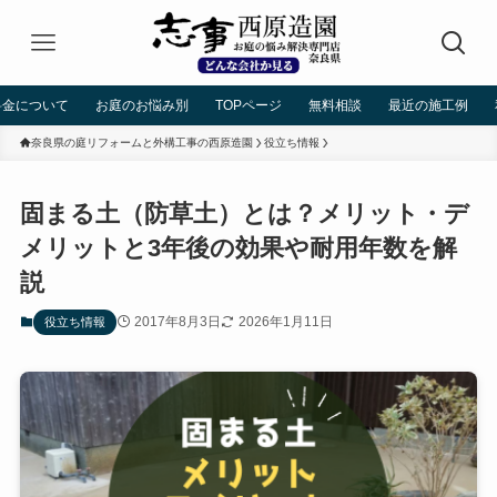
料金について
お庭のお悩み別
TOPページ
無料相談
最近の施工例
奈良県の庭リフォームと外構工事の西原造園
役立ち情報
固まる土（防草土）とは？メリット・デ
メリットと3年後の効果や耐用年数を解
説
2017年8月3日
2026年1月11日
役立ち情報