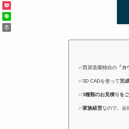
✅西原造園独自の
「カ
✅3D CADを使って
完
✅
3種類のお見積りを
✅
家族経営
なので、会