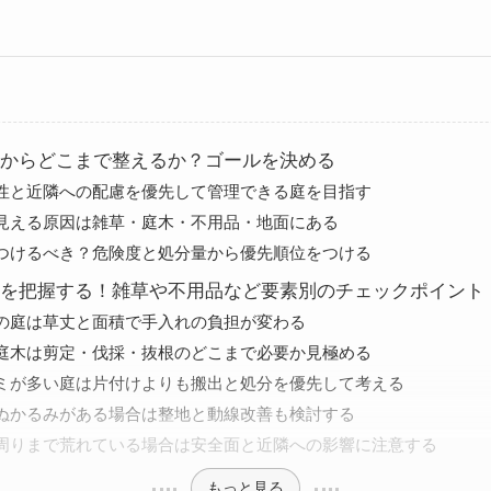
からどこまで整えるか？ゴールを決める
性と近隣への配慮を優先して管理できる庭を目指す
見える原因は雑草・庭木・不用品・地面にある
つけるべき？危険度と処分量から優先順位をつける
を把握する！雑草や不用品など要素別のチェックポイント
の庭は草丈と面積で手入れの負担が変わる
庭木は剪定・伐採・抜根のどこまで必要か見極める
ミが多い庭は片付けよりも搬出と処分を優先して考える
ぬかるみがある場合は整地と動線改善も検討する
周りまで荒れている場合は安全面と近隣への影響に注意する
もっと見る