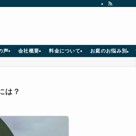
足度97％。雑草防除、防草シート施工、人工芝敷設、植木の伐採、固まる土舗装
の声
会社概要
料金について
お庭のお悩み別
には？