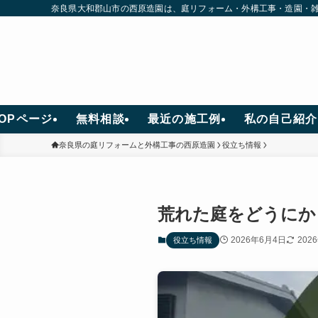
奈良県大和郡山市の西原造園は、庭リフォーム・外構工事・造園・雑
TOPページ
無料相談
最近の施工例
私の自己紹介
奈良県の庭リフォームと外構工事の西原造園
役立ち情報
荒れた庭をどうにか
2026年6月4日
202
役立ち情報