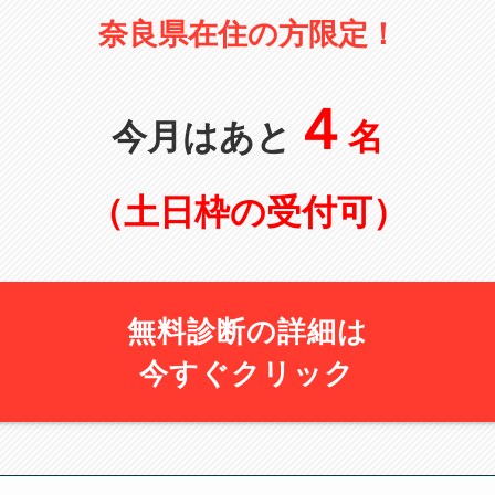
奈良県在住の方限定！
４
今月はあと
名
（土日枠の受付可）
無料診断の詳細は
今すぐクリック