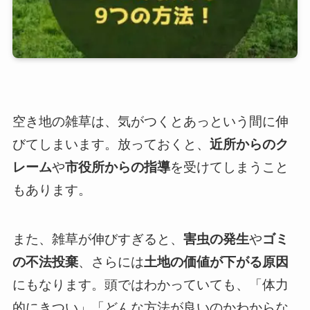
空き地の雑草は、気がつくとあっという間に伸
びてしまいます。放っておくと、
近所からのク
レーム
や
市役所からの指導
を受けてしまうこと
もあります。
また、雑草が伸びすぎると、
害虫の発生
や
ゴミ
の不法投棄
、さらには
土地の価値が下がる原因
にもなります。頭ではわかっていても、「体力
的にきつい」「どんな方法が良いのかわからな