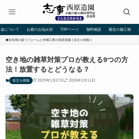
料金について
お庭のお悩み別
TOPページ
無料相談
最近の施工例
奈良県の庭リフォームと外構工事の西原造園
役立ち情報
空き地の雑草対策プロが教える9つの方
法！放置するとどうなる？
2025年1月27日
2026年1月11日
役立ち情報