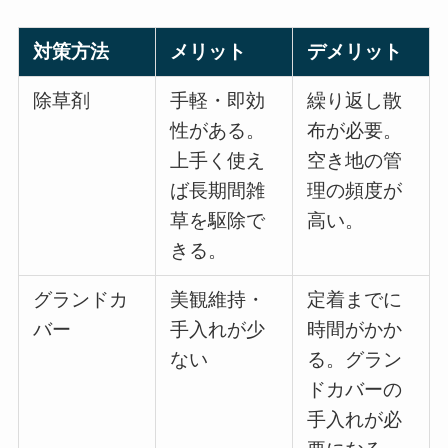
対策方法
メリット
デメリット
除草剤
手軽・即効
繰り返し散
性がある。
布が必要。
上手く使え
空き地の管
ば長期間雑
理の頻度が
草を駆除で
高い。
きる。
グランドカ
美観維持・
定着までに
バー
手入れが少
時間がかか
ない
る。グラン
ドカバーの
手入れが必