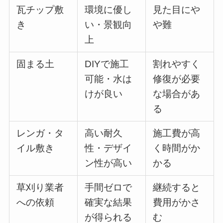
瓦チップ敷
環境に優し
見た目にや
き
い・景観向
や難
上
固まる土
DIYで施工
割れやすく
可能・水は
修復が必要
けが良い
な場合があ
る
レンガ・タ
高い耐久
施工費が高
イル敷き
性・デザイ
く時間がか
ン性が高い
かる
草刈り業者
手間ゼロで
継続すると
への依頼
確実な結果
費用がかさ
が得られる
む