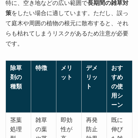
特に、空き地などの広い範囲で
長期間の雑草対
策
をしたい場合に適しています。ただし、誤っ
て庭木や周囲の植物の根元に散布すると、それ
らも枯れてしまうリスクがあるため注意が必要
です。
除草
特徴
メリ
デメ
おす
剤の
ット
リッ
すめ
種類
ト
の使
用シ
ーン
茎葉
雑草
即効
再発
既に
処理
の葉
性が
防止
伸び