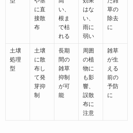
型
や茎
高
効果
た雑
に直
い、
はな
草の
接散
根ま
い、
除去
布
で枯
雨に
に
れる
弱い
土壌
土壌
長期
周囲
雑草
処理
に散
間の
の植
が生
型
布し
雑草
物に
える
て発
抑制
も影
前の
芽抑
が可
響、
予防
制
能
誤散
に
布に
注意