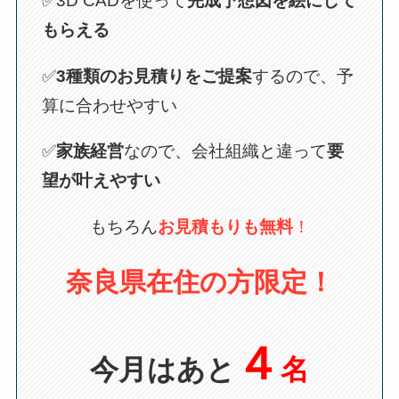
✅3D CADを使って
完成予想図を絵にして
もらえる
✅
3種類のお見積りをご提案
するので、予
算に合わせやすい
✅
家族経営
なので、会社組織と違って
要
望が叶えやすい
もちろん
お見積もりも無料
！
奈良県在住の方限定！
４
今月はあと
名