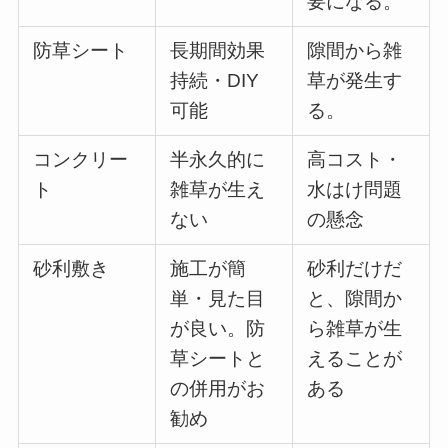
要になる。
防草シート
長期間効果
隙間から雑
持続・DIY
草が発生す
可能
る。
コンクリー
半永久的に
高コスト・
ト
雑草が生え
水はけ問題
ない
の懸念
砂利敷き
施工が簡
砂利だけだ
単・見た目
と、隙間か
が良い。防
ら雑草が生
草シートと
えることが
の併用がお
ある
勧め