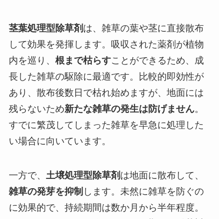
茎葉処理型除草剤
は、雑草の葉や茎に直接散布
して効果を発揮します。吸収された薬剤が植物
内を巡り、
根まで枯らす
ことができるため、成
長した雑草の駆除に最適です。比較的即効性が
あり、散布後数日で枯れ始めますが、地面には
残らないため
新たな雑草の発生は防げません
。
すでに繁茂してしまった雑草を早急に処理した
い場合に向いています。
一方で、
土壌処理型除草剤
は地面に散布して、
雑草の発芽を抑制
します。未然に雑草を防ぐの
に効果的で、持続期間は数か月から半年程度。